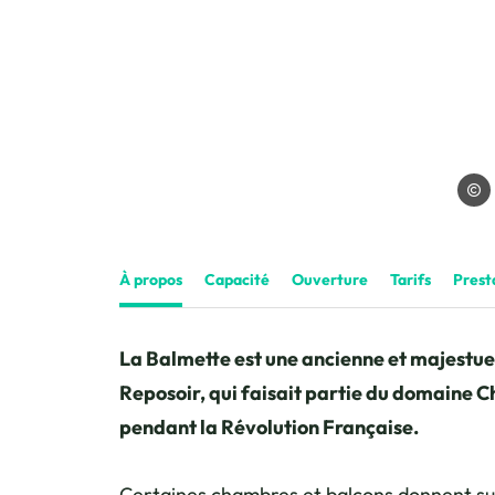
La Ba
À propos
Capacité
Ouverture
Tarifs
Prest
La Balmette est une ancienne et majestueu
Reposoir, qui faisait partie du domaine Cha
pendant la Révolution Française.
Certaines chambres et balcons donnent sur