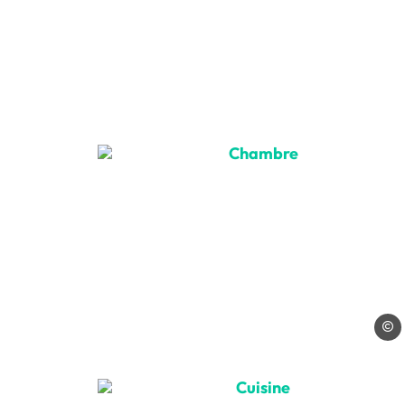
Chambre, © La Balmette
La Ba
Cuisine, © La Balmette