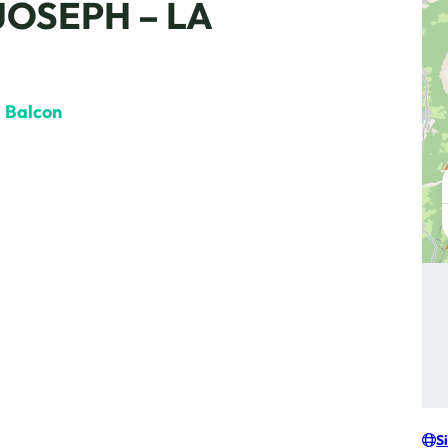
JOSEPH – LA
Balcon, © La Balmette
S