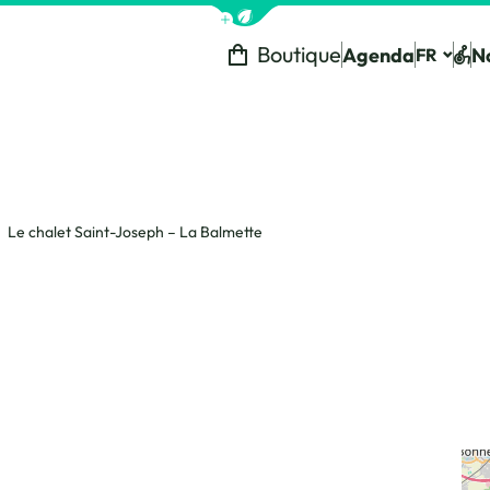
Afficher la barre de navigation 
Boutique
Agenda
N
FR
Tou
Le chalet Saint-Joseph – La Balmette