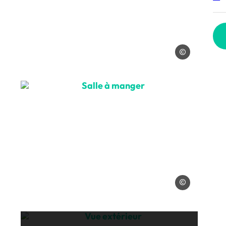
La Balmette
Salle à manger, © La Balmette
lmette
La Balmette
Vue extérieur, © La Balmette