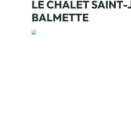
LE CHALET SAINT-
BALMETTE
La Balmette
Vue montagne, © La Balmette