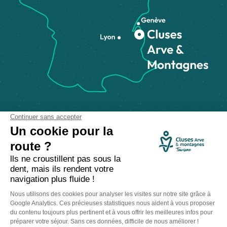
Comment venir ?
Made with
by
IRIS Interactive
Mentions légales
-
Politique de confidentialité
-
Plan du site
-
Accessibilité numérique
-
Gestion des cookies
Ce site est protégé par reCAPTCHA. Les
règles de confidentialité
et les
conditions d'utilisation
de Google s'appliquent.