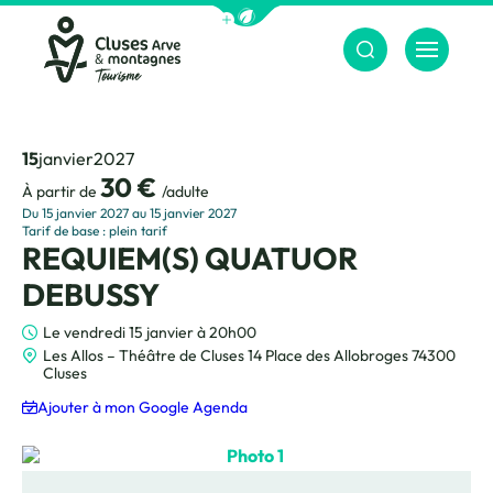
Afficher la barre de navigation du m
Menu
Cluses Arve &amp; montagnes
15
janvier
2027
30 €
À partir de
/adulte
Du 15 janvier 2027 au 15 janvier 2027
Tarif de base : plein tarif
REQUIEM(S) QUATUOR
DEBUSSY
Le vendredi 15 janvier à 20h00
Les Allos – Théâtre de Cluses 14 Place des Allobroges 74300
Cluses
Ajouter à mon Google Agenda
Photo 1, © Théâtre des Allos