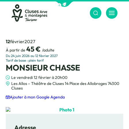
Afficher la barre de navigation du m
Menu
Cluses Arve &amp; montagnes
12
février
2027
45 €
À partir de
/adulte
Du 24 juin 2026 au 12 février 2027
Tarif de base : plein tarif
MONSIEUR CHASSE
Le vendredi 12 février à 20h00
Les Allos – Théâtre de Cluses 14 Place des Allobroges 74300
Cluses
Ajouter à mon Google Agenda
Photo 1
Adresse