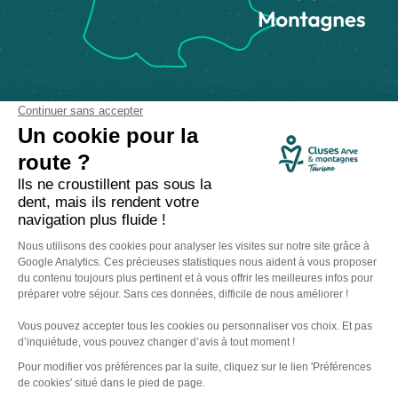
Comment venir ?
Made with
by
IRIS Interactive
Mentions légales
-
Politique de confidentialité
-
Plan du site
-
Accessibilité numérique
-
Gestion des cookies
Ce site est protégé par reCAPTCHA. Les
règles de confidentialité
et les
conditions d'utilisation
de Google s'appliquent.