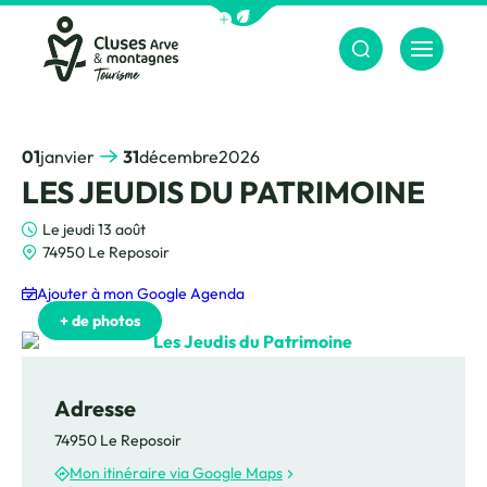
Afficher la barre de navigation du m
Menu
Cluses Arve &amp; montagnes
01
janvier
31
décembre
2026
LES JEUDIS DU PATRIMOINE
Le jeudi 13 août
74950 Le Reposoir
Ajouter à mon Google Agenda
MT
+ de photos
Les Jeudis du Patrimoine, © CAMT
Adresse
74950 Le Reposoir
Les Jeudi du Patrimoine, © CAMT
Mon itinéraire via Google Maps