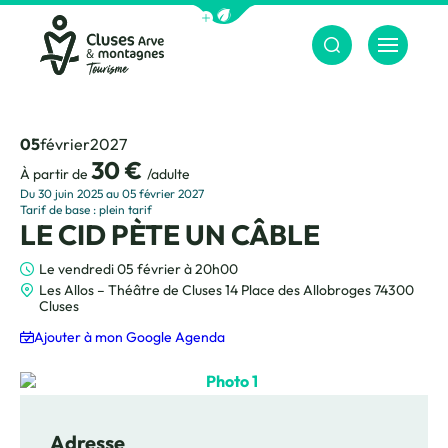
Afficher la barre de navigation du m
Menu
Cluses Arve &amp; montagnes
05
février
2027
30 €
À partir de
/adulte
Du 30 juin 2025 au 05 février 2027
Tarif de base : plein tarif
LE CID PÈTE UN CÂBLE
Le vendredi 05 février à 20h00
Les Allos – Théâtre de Cluses 14 Place des Allobroges 74300
Cluses
Ajouter à mon Google Agenda
Photo 1
Adresse