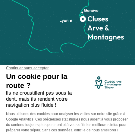
Comment venir ?
Made with
by
IRIS Interactive
Mentions légales
-
Politique de confidentialité
-
Plan du site
-
Accessibilité numérique
-
Gestion des cookies
Ce site est protégé par reCAPTCHA. Les
règles de confidentialité
et les
conditions d'utilisation
de Google s'appliquent.