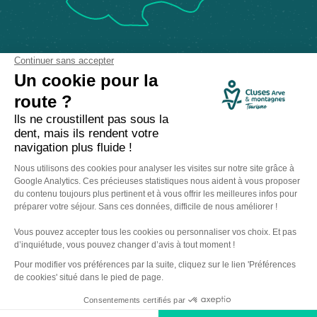
Comment venir ?
Made with
by
IRIS Interactive
Mentions légales
-
Politique de confidentialité
-
Plan du site
-
Accessibilité numérique
-
Gestion des cookies
Ce site est protégé par reCAPTCHA. Les
règles de confidentialité
et les
conditions d'utilisation
de Google s'appliquent.
Tarifs
Contact