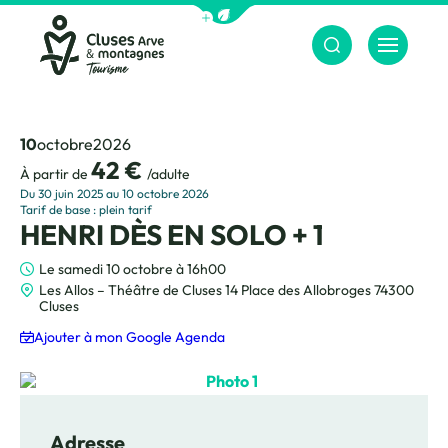
Afficher la barre de navigation du m
Menu
Cluses Arve &amp; montagnes
10
octobre
2026
42 €
À partir de
/adulte
Du 30 juin 2025 au 10 octobre 2026
Tarif de base : plein tarif
HENRI DÈS EN SOLO + 1
Le samedi 10 octobre à 16h00
Les Allos – Théâtre de Cluses 14 Place des Allobroges 74300
Cluses
Ajouter à mon Google Agenda
Photo 1
Adresse