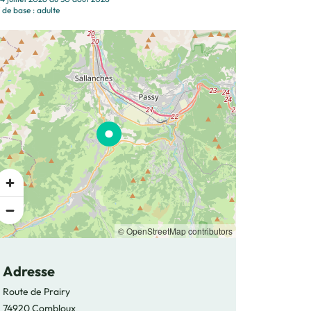
 de base : adulte
© OpenStreetMap contributors
Adresse
Route de Prairy
74920 Combloux