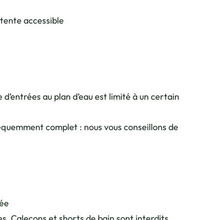
tente accessible
d’entrées au plan d’eau est limité à un certain
fréquemment complet : nous vous conseillons de
dée
es. Caleçons et shorts de bain sont interdits