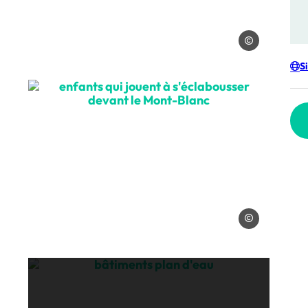
OT Combloux
S
 de l'eau, © OT Combloux_Marine Martin
enfants qui jouent à s'éclabousser
mbloux_Marine Martin
OT Combloux_Mari
s Fiz, © OT Combloux_Lise Leleu
bâtiments plan d'eau, © OT Comblo