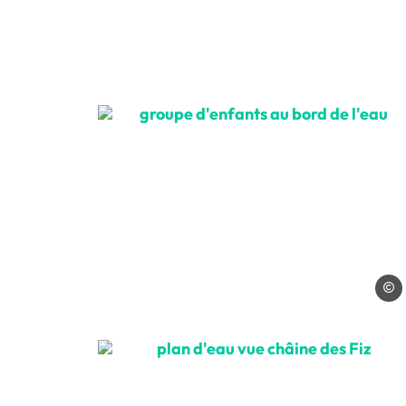
groupe d'enfants au bord
OT Co
plan d'eau vue châine de