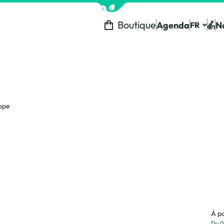
Afficher la barre de navigation 
Boutique
Agenda
N
FR
Tou
tope
À pa
Du 0