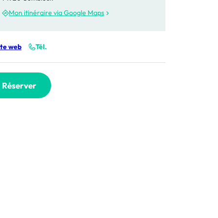
Mon itinéraire via Google Maps
ite web
Tél.
 devant le Mont-Blanc, © OT Combloux_Marine Martin
Réserver
ne Martin
ux_Lise Leleu