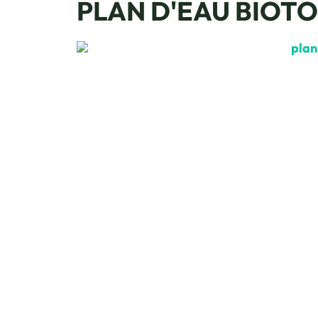
PLAN D'EAU BIOT
OT Combloux_Lise Leleu
lignes d'eau vue mont-blanc, © OT Combloux_Lise Lel