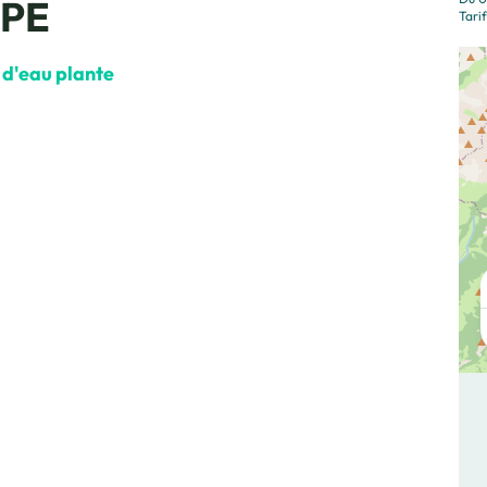
OPE
Tarif
plan d'eau plante, © OT Combloux
eu