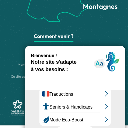
Comment venir ?
Made with
by
IRIS Interactive
Mentions légales
-
Politique de confidentialité
-
Plan du site
-
Accessibilité numérique
-
Gestion des cookies
Ce site est protégé par reCAPTCHA. Les
règles de confidentialité
et les
conditions d'utilisation
de Google s'appliquent.