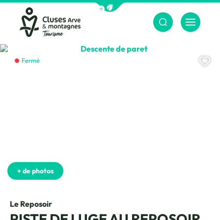
Afficher la barre de navigation du m
Menu
Cluses Arve &amp; montagnes
Descente de paret, © Charles Sav
Aj
Fermé
+ de photos
Le Reposoir
PISTE DE LUGE AU REPOSOIR