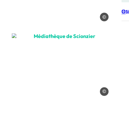
S
Le Dauphiné Libér
, © Le Dauphiné Libéré
Médiathèque de Scionzier, © Le Da
uphiné Libéré
Le Dauphiné Libér
, © Le Dauphiné Libéré