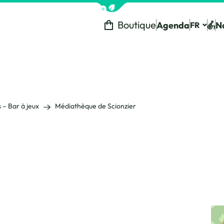
Afficher la barre de navigation 
Boutique
Agenda
N
FR
Tou
 – Bar à jeux
Médiathèque de Scionzier