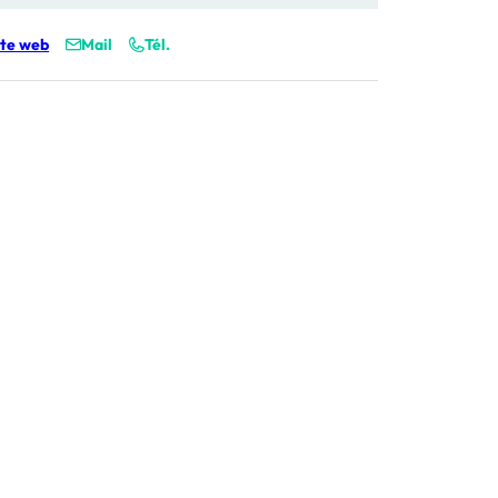
ite web
Mail
Tél.
é
uphiné Libéré
é