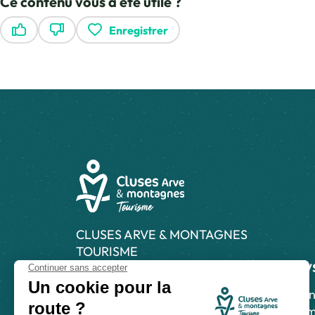
Ce contenu vous a été utile ?
Enregistrer
Ce contenu vous a été utile
Ce contenu ne vous a pas été utile
CLUSES ARVE & MONTAGNES
TOURISME
News
21 Grande Rue, 74300 Cluses
04 50 96 69 69
Abonn
inform