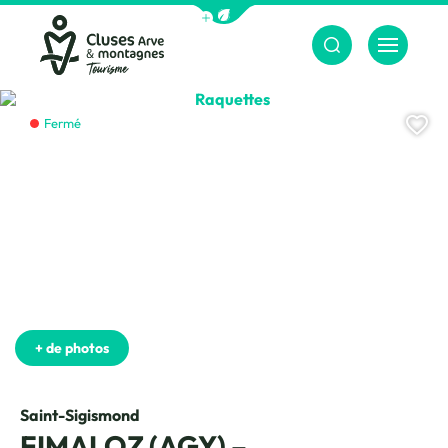
Afficher la barre de navigation du m
Menu
Cluses Arve &amp; montagnes
Raquettes, © CAMT
Aj
Fermé
+ de photos
Saint-Sigismond
FIMALOZ (AGY) –