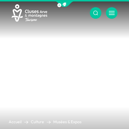
Afficher la barre de navigation du m
Menu
Cluses Arve &amp; montagnes
Accueil
Culture
Musées & Expos