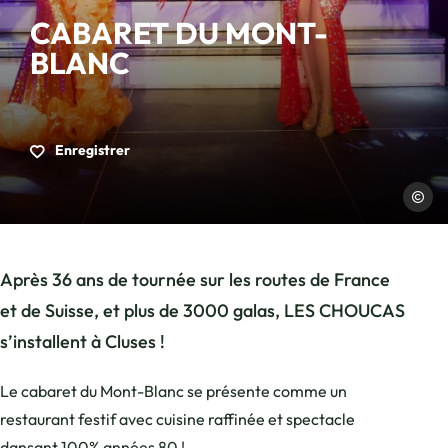
CABARET DU MONT-
BLANC
Enregistrer
Cabaret
Après 36 ans de tournée sur les routes de France
et de Suisse, et plus de 3000 galas, LES CHOUCAS
s’installent à Cluses !
Le cabaret du Mont-Blanc se présente comme un
restaurant festif avec cuisine raffinée et spectacle
dansant 100% années 80 !