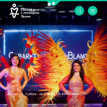
Afficher la barre de navigation du m
Menu
Cluses Arve &amp; montagnes
Accueil
Culture
Cabaret du Mont-Blanc