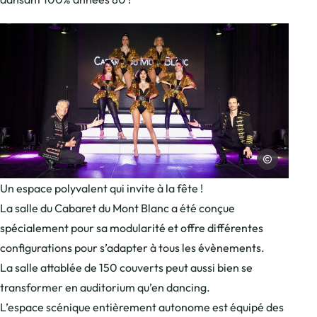
Cabaret du Mon
Photo, © Cabaret du Mont-Blanc
Un espace polyvalent qui invite à la fête !
La salle du Cabaret du Mont Blanc a été conçue
spécialement pour sa modularité et offre différentes
configurations pour s’adapter à tous les évènements.
La salle attablée de 150 couverts peut aussi bien se
transformer en auditorium qu’en dancing.
L’espace scénique entièrement autonome est équipé des