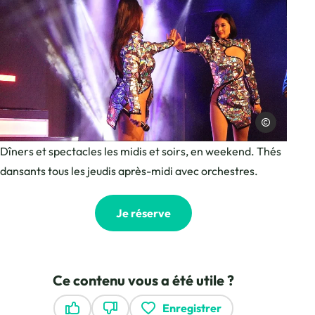
Cabaret du Mon
Cabaret Mont-Blanc, © Cabaret du Mont-Blanc
Dîners et spectacles les midis et soirs, en weekend. Thés
dansants tous les jeudis après-midi avec orchestres.
Je réserve
Ce contenu vous a été utile ?
Enregistrer