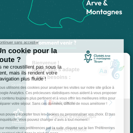
Comment venir ?
Made with
by
IRIS Interactive
Mentions légales
-
Politique de confidentialité
-
Plan du site
-
Accessibilité numérique
-
Gestion des cookies
Ce site est protégé par reCAPTCHA. Les
règles de confidentialité
et les
conditions d'utilisation
de Google s'appliquent.