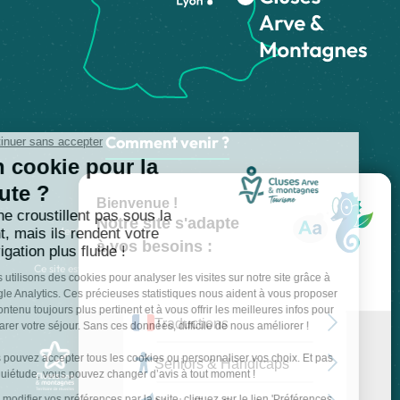
Comment venir ?
Made with
by
IRIS Interactive
Mentions légales
-
Politique de confidentialité
-
Plan du site
-
Accessibilité numérique
-
Gestion des cookies
Ce site est protégé par reCAPTCHA. Les
règles de confidentialité
et les
conditions d'utilisation
de Google s'appliquent.