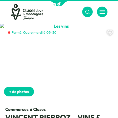
Afficher la barre de navigation du m
Menu
Cluses Arve &amp; montagnes
Les vins, © CAMT
Aj
Fermé. Ouvre mardi à 09h30
+ de photos
Commerces
à Cluses
VINCENT PIERROZ – VINS &