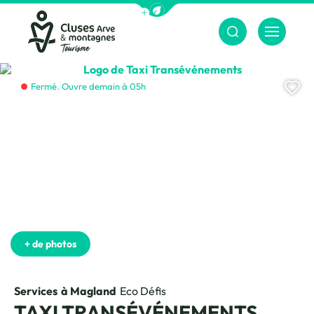
Afficher la barre de navigation du m
Menu
Cluses Arve &amp; montagnes
Logo de Taxi Transévénements, ©
Aj
Fermé. Ouvre demain à 05h
+ de photos
Services
à Magland
Eco Défis
TAXI TRANSÉVÉNEMENTS