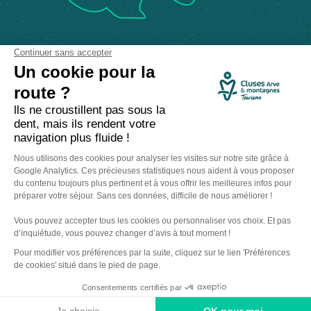
Comment venir ?
Made with
by
IRIS Interactive
Mentions légales
-
Politique de confidentialité
-
Plan du site
-
Accessibilité numérique
-
Gestion des cookies
Ce site est protégé par reCAPTCHA. Les
règles de confidentialité
et les
conditions d'utilisation
de Google s'appliquent.
Contact