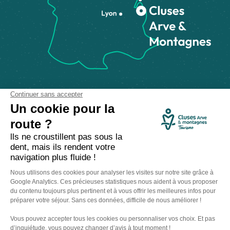
Comment venir ?
Made with
by
IRIS Interactive
Mentions légales
-
Politique de confidentialité
-
Plan du site
-
Accessibilité numérique
-
Gestion des cookies
Ce site est protégé par reCAPTCHA. Les
règles de confidentialité
et les
conditions d'utilisation
de Google s'appliquent.