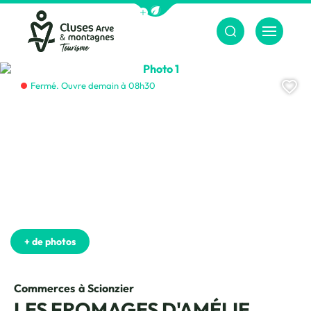
Afficher la barre de navigation du m
Menu
Cluses Arve &amp; montagnes
Photo 1, © CAMT
Aj
Fermé. Ouvre demain à 08h30
+ de photos
Commerces
à Scionzier
LES FROMAGES D'AMÉLIE