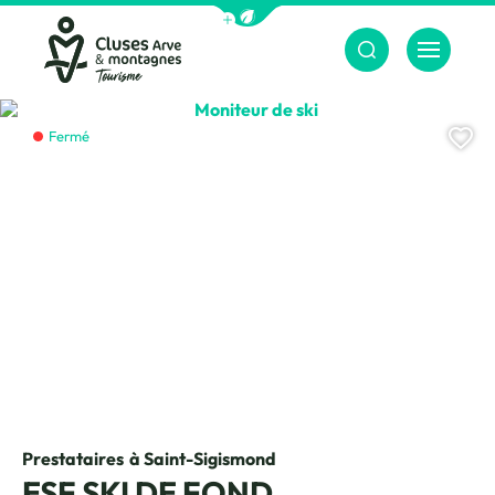
Afficher la barre de navigation du m
Menu
Cluses Arve &amp; montagnes
Moniteur de ski, © Centre nordiqu
Aj
Fermé
Prestataires
à Saint-Sigismond
ESF SKI DE FOND