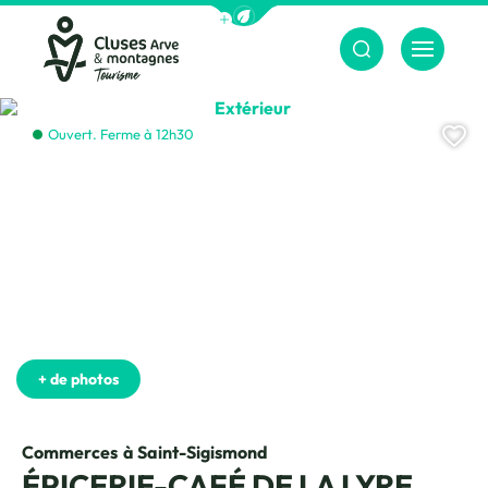
Afficher la barre de navigation du m
Menu
Cluses Arve &amp; montagnes
Extérieur, © CAMT
Aj
Ouvert. Ferme à 12h30
Rayonnages, © CAMT
Terrasse, © CAMT
Place handicapée, © CAMT
Vue sur l'église, © CAMT
+ de photos
Commerces
à Saint-Sigismond
ÉPICERIE-CAFÉ DE LA LYRE