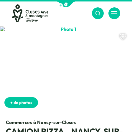
Afficher la barre de navigation du m
Menu
Cluses Arve &amp; montagnes
Photo 1
Aj
+ de photos
Commerces
à Nancy-sur-Cluses
CAMION PIZZA – NANCY-SUR-