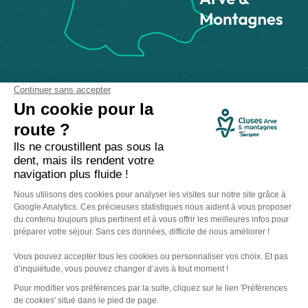
Comment venir ?
Made with
by
IRIS Interactive
Mentions légales
-
Politique de confidentialité
-
Plan du site
-
Accessibilité numérique
-
Gestion des cookies
Ce site est protégé par reCAPTCHA. Les
règles de confidentialité
et les
conditions d'utilisation
de Google s'appliquent.