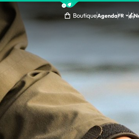
Afficher la barre de navigation 
Boutique
Agenda
N
FR
Tou