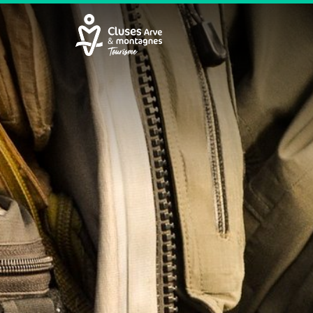
Cluses Arve &amp; montagnes