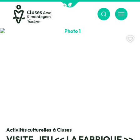
Afficher la barre de navigation du m
Menu
Cluses Arve &amp; montagnes
Photo 1
Aj
Activités culturelles
à Cluses
VISITE-JEU << LA FABRIQUE >>