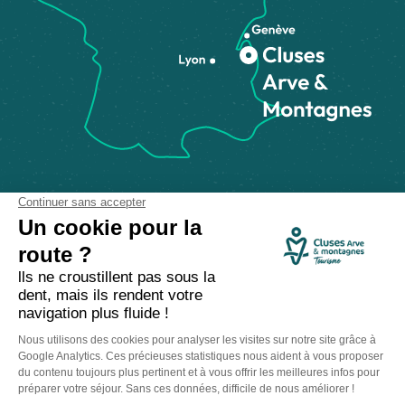
Comment venir ?
Made with
by
IRIS Interactive
Mentions légales
-
Politique de confidentialité
-
Plan du site
-
Accessibilité numérique
-
Gestion des cookies
Ce site est protégé par reCAPTCHA. Les
règles de confidentialité
et les
conditions d'utilisation
de Google s'appliquent.