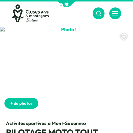
Afficher la barre de navigation du m
Menu
Cluses Arve &amp; montagnes
Photo 1, © Mountain E-Park
Aj
+ de photos
Activités sportives
à Mont-Saxonnex
PILOTAGE MOTO TOUT