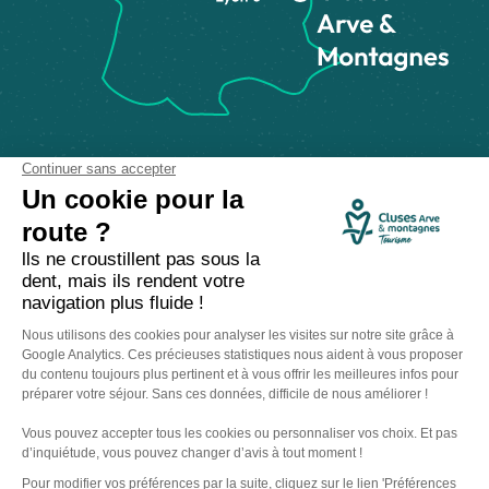
Comment venir ?
Made with
by
IRIS Interactive
Mentions légales
-
Politique de confidentialité
-
Plan du site
-
Accessibilité numérique
-
Gestion des cookies
Ce site est protégé par reCAPTCHA. Les
règles de confidentialité
et les
conditions d'utilisation
de Google s'appliquent.