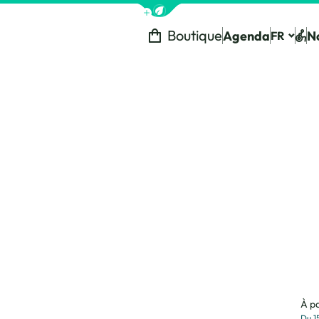
Afficher la barre de navigation 
Boutique
Agenda
N
FR
Tou
À pa
Du 1