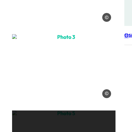
Les traineaux de 
S
 de Yume
Photo 3, © Les traineaux de Yume
raineaux de Yume
Les traineaux de 
 de Yume
Photo 5, © Yume