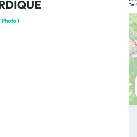
ORDIQUE
Tarif
Photo 1, © Les traineaux de Yume