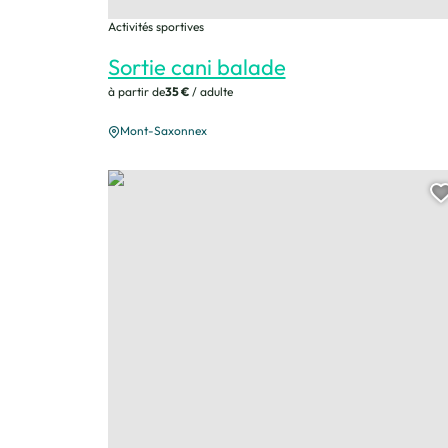
Activités sportives
Sortie cani balade
à partir de
35 €
/ adulte
Mont-Saxonnex
Balades avec les chiens de traineau, © Les traineaux 