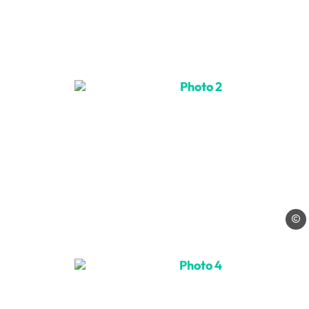
Photo 2, © Les traineaux
Les t
Photo 4, © Les traineaux