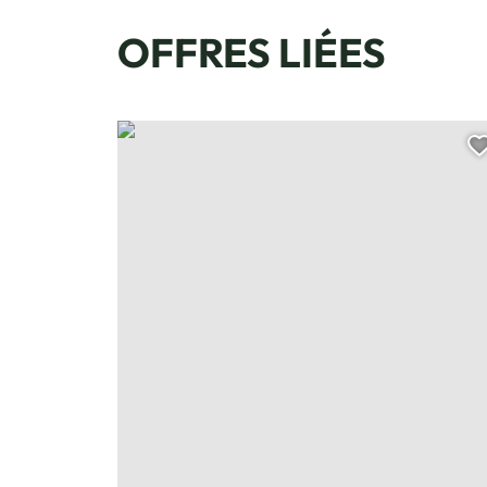
OFFRES LIÉES
Sortie cani balade, © Les traineaux de Yume