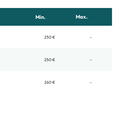
Max.
Min.
Non communiqué
250 €
–
Non communiqué
250 €
–
Non communiqué
260 €
–