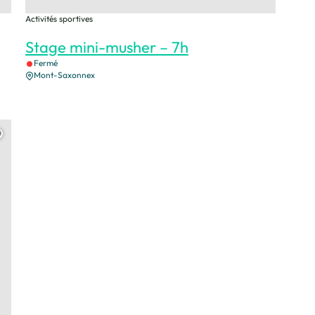
Activités sportives
Stage mini-musher – 7h
Fermé
Mont-Saxonnex
de Yume
Ajouter cette page au carnet de voyage ?