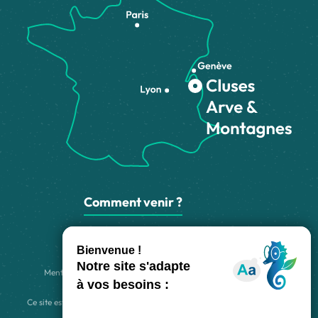
Comment venir ?
Made with
by
IRIS Interactive
Mentions légales
-
Politique de confidentialité
-
Plan du site
-
Accessibilité numérique
-
Gestion des cookies
Ce site est protégé par reCAPTCHA. Les
règles de confidentialité
et les
conditions d'utilisation
de Google s'appliquent.