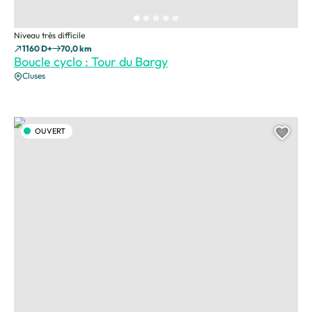
Niveau très difficile
1160 D+
70,0 km
Boucle cyclo : Tour du Bargy
Cluses
romme, ©Charles SAVOURET
OUVERT
Ajou