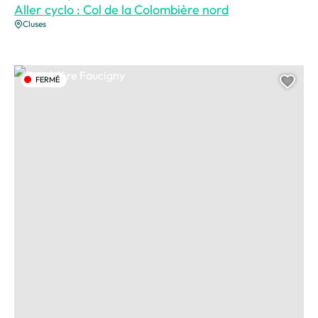
Aller cyclo : Col de la Colombière nord
Cluses
Belvédère Faucigny, © Domnique Samper
FERMÉ
Ajou