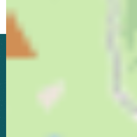
Partager ce contenu
Partager sur Facebook (nouvelle fenêtre)
Partager sur X / Twitter (nouvelle fen
Partager sur WhatsApp
Partager par mail
CLUSES ARVE & MONTAGNES
TOURISME
21 Grande Rue, 74300 Cluses
04 50 96 69 69
Laissez-nous votre avis