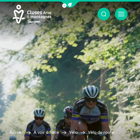
Afficher la barre de navigation du m
Menu
Cluses Arve &amp; montagnes
Accueil
À voir à faire
Vélo
Vélo de route