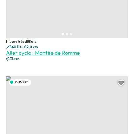
Niveau très difficile
840 D+
12,0 km
Aller cyclo : Montée de Romme
Cluses
Aller cyclo : Montée de la Rosière, © Praz de Lys Sommand Tourisme
OUVERT
Ajou