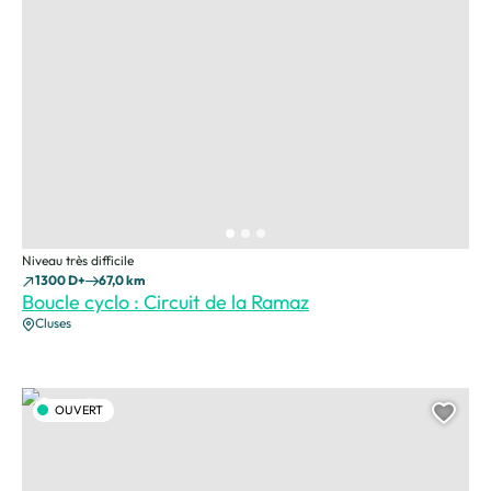
Niveau très difficile
1300 D+
67,0 km
Boucle cyclo : Circuit de la Ramaz
Cluses
Samoëns, – © Savoie Mont Blanc – Anglade
OUVERT
Ajou