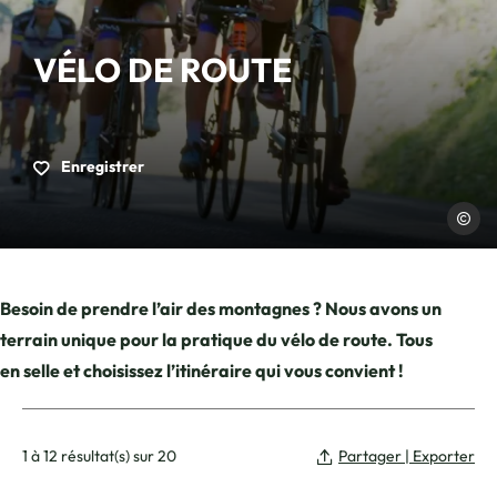
VÉLO DE ROUTE
Enregistrer
Elevatio
Besoin de prendre l’air des montagnes ? Nous avons un
terrain unique pour la pratique du vélo de route. Tous
en selle et choisissez l’itinéraire qui vous convient !
1 à 12 résultat(s) sur 20
Partager | Exporter