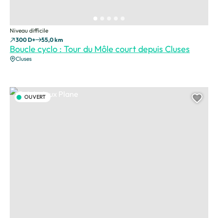
Niveau difficile
300 D+
55,0 km
Boucle cyclo : Tour du Môle court depuis Cluses
Cluses
Col de Joux Plane, – © Savoie Mont Blanc – Anglade
OUVERT
Ajou