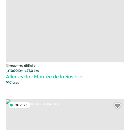
Niveau très difficile
1000 D+
21,0 km
Aller cyclo : Montée de la Rosière
Cluses
Cyclistes en ascensdion, © Charles Savouret
OUVERT
Ajou