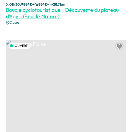
01h30
884 D+
884 D-
28,7 km
Boucle cyclotouristique « Découverte du plateau
d’Agy » (Boucle Nature)
Cluses
Station de Flaine, © OT Flaine
OUVERT
Ajou