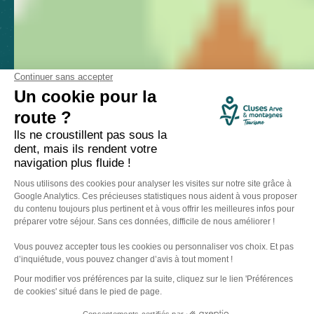
Comment venir ?
Made with
by
IRIS Interactive
Mentions légales
-
Politique de confidentialité
-
Plan du site
-
Accessibilité numérique
-
Gestion des cookies
Ce site est protégé par reCAPTCHA. Les
règles de confidentialité
et les
conditions d'utilisation
de Google s'appliquent.