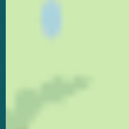
Nous contacter
Nos bureaux
Nos stations
Newsletter
Abonnez-vous pour rester
informé, et continuer à vibrer !
S'abonner
Boutique
Espace presse
Espace pro
Brochures