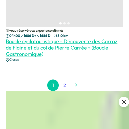
Niveau réservé aux experts/confirmés
04h00
1686 D+
1686 D-
65,0 km
Boucle cyclotouristique « Découverte des Carroz,
de Flaine et du col de Pierre Carrée » (Boucle
Gastronomique)
Cluses
1
2
Ce contenu vous a été utile ?
Enregistrer
Ce contenu vous a été utile
Ce contenu ne vous a pas été utile