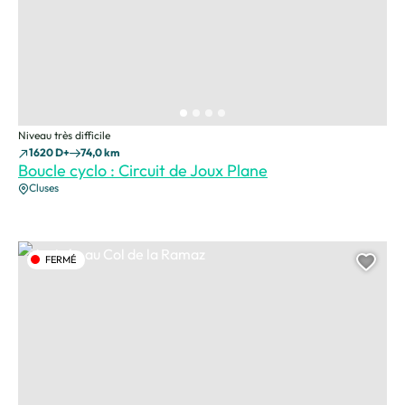
Niveau très difficile
1620 D+
74,0 km
Boucle cyclo : Circuit de Joux Plane
Cluses
Arrivée au Col de la Ramaz, © Laurence Girard
FERMÉ
Ajou