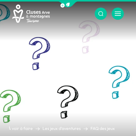
Afficher la barre de navigation du m
Menu
Cluses Arve &amp; montagnes
À voir à faire
Les jeux d’aventures
FAQ des jeux