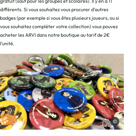
gratuit (sauf pour les groupes et scolaires). Il y en a 11
différents. Si vous souhaitez vous procurer d’autres
badges (par exemple si vous êtes plusieurs joueurs, ou si
vous souhaitez compléter votre collection) vous pouvez
acheter les ARVI dans notre boutique au tarif de 2€
l’unité.
Photo, © Cluses Arve & montagnes Tou
Cluses Arve & 