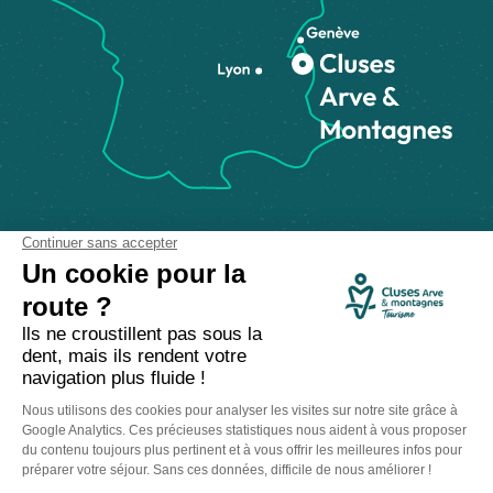
Comment venir ?
Made with
by
IRIS Interactive
Mentions légales
-
Politique de confidentialité
-
Plan du site
-
Accessibilité numérique
-
Gestion des cookies
Ce site est protégé par reCAPTCHA. Les
règles de confidentialité
et les
conditions d'utilisation
de Google s'appliquent.