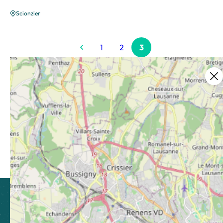
Scionzier
1
2
3
Ce contenu vous a été utile ?
Enregistrer
Ce contenu vous a été utile
Ce contenu ne vous a pas été utile
Partager ce contenu
Partager sur Facebook (nouvelle fenêtre)
Partager sur X / Twitter (nouvelle fen
Partager sur WhatsApp
Partager par mail