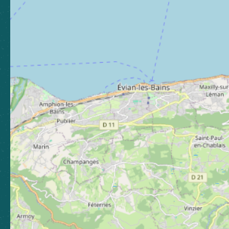
Abonnez-vous pour rester
informé, et continuer à vibrer !
S'abonner
Boutique
Espace presse
Espace pro
Brochures