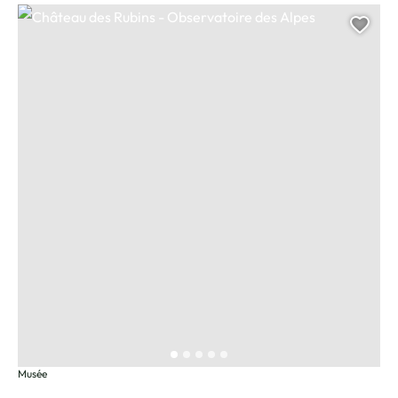
Château des Rubins – Observatoire des Alpes, © David Machet
Ajou
Musée