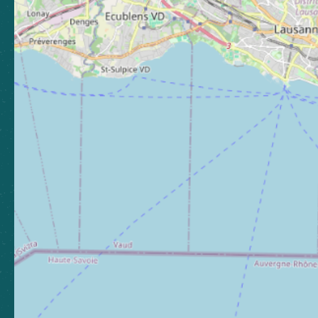
CLUSES ARVE & MONTAGNES
TOURISME
21 Grande Rue, 74300 Cluses
04 50 96 69 69
Laissez-nous votre avis
Nous contacter
Nos bureaux
Nos stations
Newsletter