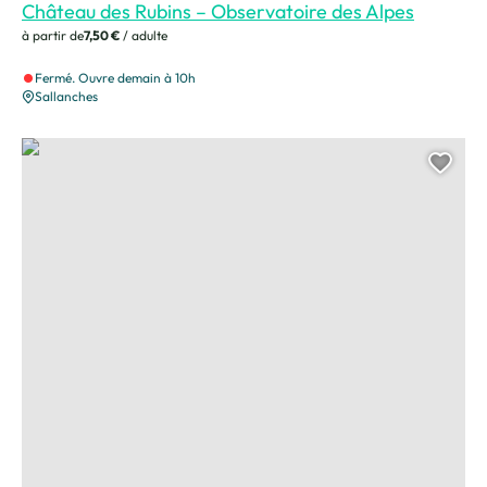
Château des Rubins – Observatoire des Alpes
à partir de
7,50 €
/ adulte
Fermé. Ouvre demain à 10h
Sallanches
Micro-Folie, © Micro-Folie
Ajou