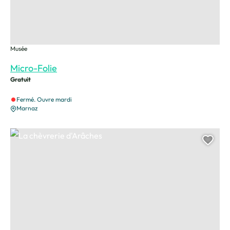
Musée
Micro-Folie
Gratuit
Fermé. Ouvre mardi
Marnaz
La chèvrerie d'Arâches, © Office de Tourisme Les Carroz
Ajou