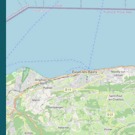
Nos bureaux
Nos stations
Newsletter
Abonnez-vous pour rester
informé, et continuer à vibrer !
S'abonner
Boutique
Espace presse
Espace pro
Brochures