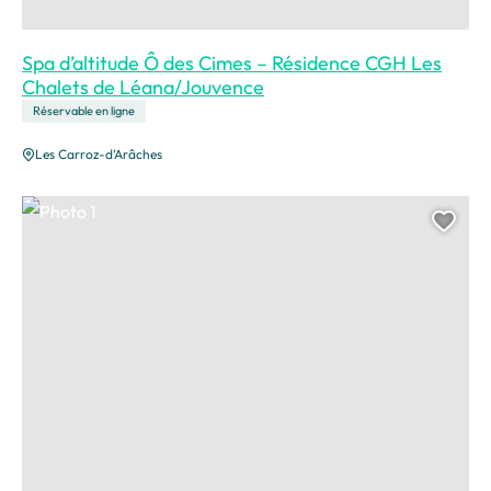
Spa d’altitude Ô des Cimes – Résidence CGH Les
Chalets de Léana/Jouvence
Réservable en ligne
Les Carroz-d’Arâches
Photo 1
Ajou