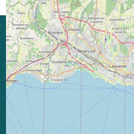
Partager sur Facebook (nouvelle fenêtre)
Partager sur X / Twitter (nouvelle fen
Partager sur WhatsApp
Partager par mail
CLUSES ARVE & MONTAGNES
TOURISME
21 Grande Rue, 74300 Cluses
04 50 96 69 69
Laissez-nous votre avis
Nous contacter