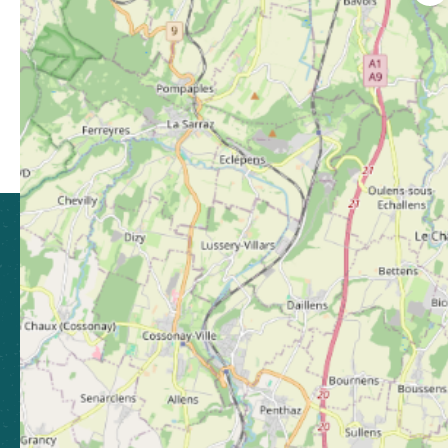
Enregistrer
Ce contenu vous a été utile
Ce contenu ne vous a pas été utile
Partager ce contenu
Partager sur Facebook (nouvelle fenêtre)
Partager sur X / Twitter (nouvelle fen
Partager sur WhatsApp
Partager par mail
CLUSES ARVE & MONTAGNES
TOURISME
21 Grande Rue, 74300 Cluses