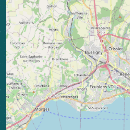
04 50 96 69 69
Laissez-nous votre avis
Nous contacter
Nos bureaux
Nos stations
Newsletter
Abonnez-vous pour rester
informé, et continuer à vibrer !
S'abonner
Boutique