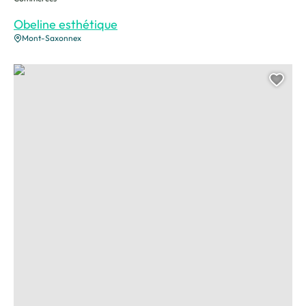
Obeline esthétique
Mont-Saxonnex
Lili beauté, © Pixabay
Ajou