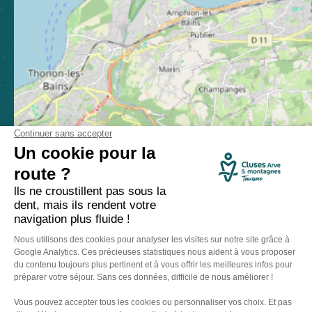
Comment venir ?
Made with
by
IRIS Interactive
Mentions légales
-
Politique de confidentialité
-
Plan du site
-
Accessibilité numérique
-
Gestion des cookies
Ce site est protégé par reCAPTCHA. Les
règles de confidentialité
et les
conditions d'utilisation
de Google s'appliquent.