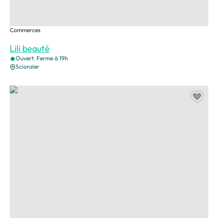
Commerces
Lili beauté
Ouvert. Ferme à 19h
Scionzier
L’Originel, Rituel – plantes sauvages, © Charles Savouret
Ajou