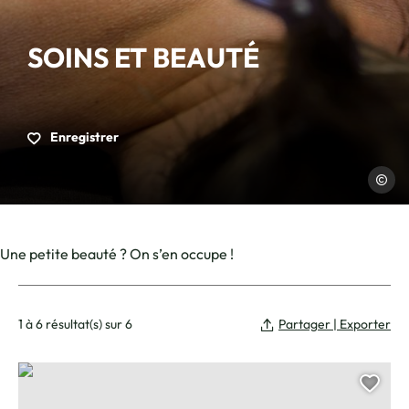
SOINS ET BEAUTÉ
Enregistrer
Charles
Une petite beauté ? On s’en occupe !
1 à 6 résultat(s) sur 6
Partager | Exporter
INST. Jenaybelle / Théraform
Ajou