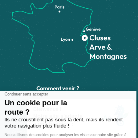
Comment venir ?
Made with
by
IRIS Interactive
Mentions légales
-
Politique de confidentialité
-
Plan du site
-
Accessibilité numérique
-
Gestion des cookies
Ce site est protégé par reCAPTCHA. Les
règles de confidentialité
et les